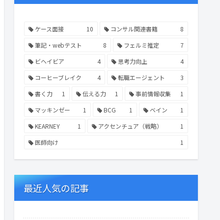
ケース面接
10
コンサル関連書籍
8
筆記・webテスト
8
フェルミ推定
7
ビヘイビア
4
思考力向上
4
コーヒーブレイク
4
転職エージェント
3
書く力
1
伝える力
1
事前情報収集
1
マッキンゼー
1
BCG
1
ベイン
1
KEARNEY
1
アクセンチュア（戦略）
1
医師向け
1
最近人気の記事