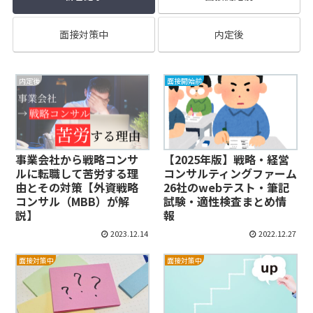
面接対策中
内定後
内定後
面接開始前
事業会社から戦略コンサ
【2025年版】戦略・経営
ルに転職して苦労する理
コンサルティングファーム
由とその対策【外資戦略
26社のwebテスト・筆記
コンサル（MBB）が解
試験・適性検査まとめ情
説】
報
2023.12.14
2022.12.27
面接対策中
面接対策中