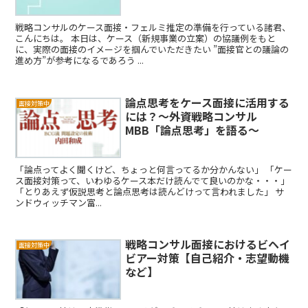
戦略コンサルのケース面接・フェルミ推定の準備を行っている諸君、
こんにちは。 本日は、ケース（新規事業の立案）の協議例をもと
に、実際の面接のイメージを掴んでいただきたい ”面接官との議論の
進め方”が参考になるであろう ...
論点思考をケース面接に活用する
面接対策中
には？～外資戦略コンサル
MBB「論点思考」を語る～
「論点ってよく聞くけど、ちょっと何言ってるか分かんない」 「ケー
ス面接対策って、いわゆるケース本だけ読んでて良いのかな・・・」
「とりあえず仮説思考と論点思考は読んどけって言われました」 サ
ンドウィッチマン富...
戦略コンサル面接におけるビヘイ
面接対策中
ビアー対策【自己紹介・志望動機
など】