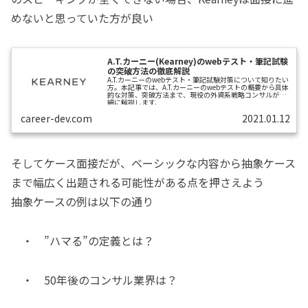
めないと思っていた方が良い
A.T.カーニー(Kearney)のwebテスト・筆記試験
の突破方法の徹底解説
A.T.カーニーのwebテスト・筆記試験対策について知りたい
方。本記事では、A.T.カーニーのwebテストの概要から具体
的な対策、突破方法まで、現役の外資系戦略コンサルが詳
細に解説します、
career-dev.com
2021.01.12
そしてケース面接だが、ベーシックな内容から抽象ケース
まで幅広く出題される可能性がある点を押さえよう
抽象ケースの例は以下の通り
・ ”ハマる”の定義とは？
・ 50年後のコンサル業界は？