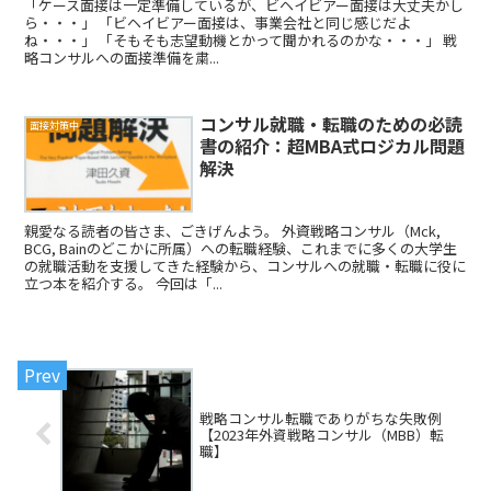
「ケース面接は一定準備しているが、ビヘイビアー面接は大丈夫かし
ら・・・」 「ビヘイビアー面接は、事業会社と同じ感じだよ
ね・・・」 「そもそも志望動機とかって聞かれるのかな・・・」 戦
略コンサルへの面接準備を粛...
コンサル就職・転職のための必読
面接対策中
書の紹介：超MBA式ロジカル問題
解決
親愛なる読者の皆さま、ごきげんよう。 外資戦略コンサル（Mck,
BCG, Bainのどこかに所属）への転職経験、これまでに多くの大学生
の就職活動を支援してきた経験から、コンサルへの就職・転職に役に
立つ本を紹介する。 今回は「...
戦略コンサル転職でありがちな失敗例
【2023年外資戦略コンサル（MBB）転
職】